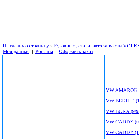
На главную страницу
»
Кузовные детали, авто запчасти V
Мои данные
|
Корзина
|
Оформить заказ
VW AMAROK (
VW BEETLE (11
VW BORA (9/98
VW CADDY (04
VW CADDY (10