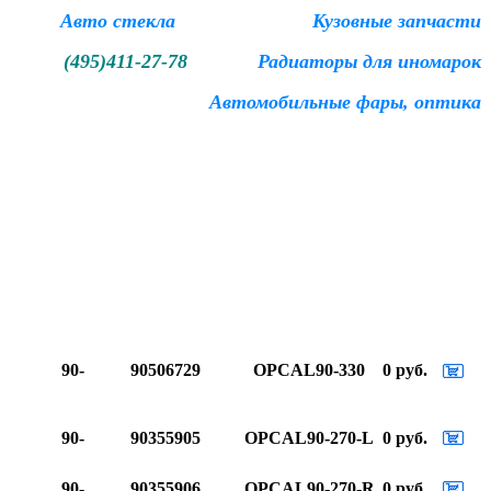
Авто стекла Кузовные запчасти
(495)411-27-78
Радиаторы для иномарок
Автомобильные фары, оптика
Год
Оригинальный номер
Артикул
Цена
Купить
90-
90506729
OPCAL90-330
0 руб.
90-
90355905
OPCAL90-270-L
0 руб.
90-
90355906
OPCAL90-270-R
0 руб.