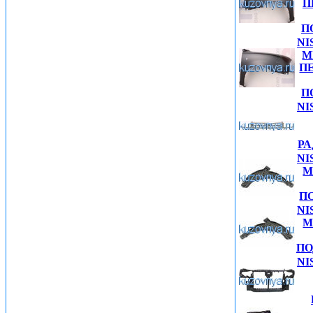
П
П
NI
M
П
П
NI
РА
NI
M
П
NI
M
ПО
NI