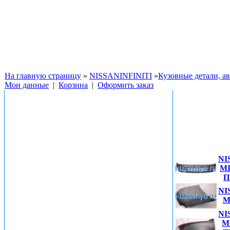
На главную страницу
»
NISSANINFINITI
»
Кузовные детали, ав
Мои данные
|
Корзина
|
Оформить заказ
Фото
NI
M
П
NI
M
NI
M